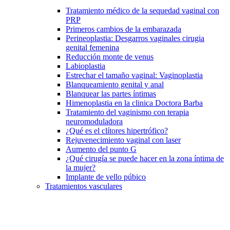
Tratamiento médico de la sequedad vaginal con
PRP
Primeros cambios de la embarazada
Perineoplastia: Desgarros vaginales cirugia
genital femenina
Reducción monte de venus
Labioplastia
Estrechar el tamaño vaginal: Vaginoplastia
Blanqueamiento genital y anal
Blanquear las partes íntimas
Himenoplastia en la clinica Doctora Barba
Tratamiento del vaginismo con terapia
neuromoduladora
¿Qué es el clítores hipertrófico?
Rejuvenecimiento vaginal con laser
Aumento del punto G
¿Qué cirugía se puede hacer en la zona íntima de
la mujer?
Implante de vello púbico
Tratamientos vasculares