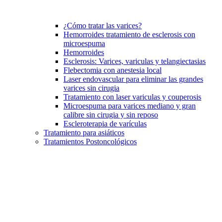
¿Cómo tratar las varices?
Hemorroides tratamiento de esclerosis con
microespuma
Hemorroides
Esclerosis: Varices, variculas y telangiectasias
Flebectomia con anestesia local
Laser endovascular para eliminar las grandes
varices sin cirugia
Tratamiento con laser variculas y couperosis
Microespuma para varices mediano y gran
calibre sin cirugia y sin reposo
Escleroterapia de varículas
Tratamiento para asiáticos
Tratamientos Postoncológicos