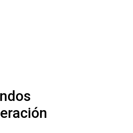
ondos
eración