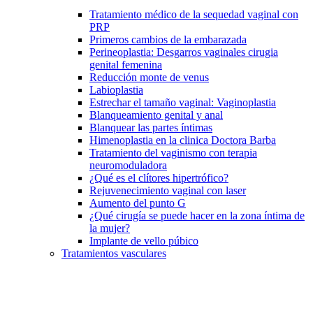
Tratamiento médico de la sequedad vaginal con
PRP
Primeros cambios de la embarazada
Perineoplastia: Desgarros vaginales cirugia
genital femenina
Reducción monte de venus
Labioplastia
Estrechar el tamaño vaginal: Vaginoplastia
Blanqueamiento genital y anal
Blanquear las partes íntimas
Himenoplastia en la clinica Doctora Barba
Tratamiento del vaginismo con terapia
neuromoduladora
¿Qué es el clítores hipertrófico?
Rejuvenecimiento vaginal con laser
Aumento del punto G
¿Qué cirugía se puede hacer en la zona íntima de
la mujer?
Implante de vello púbico
Tratamientos vasculares