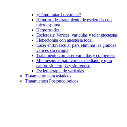
¿Cómo tratar las varices?
Hemorroides tratamiento de esclerosis con
microespuma
Hemorroides
Esclerosis: Varices, variculas y telangiectasias
Flebectomia con anestesia local
Laser endovascular para eliminar las grandes
varices sin cirugia
Tratamiento con laser variculas y couperosis
Microespuma para varices mediano y gran
calibre sin cirugia y sin reposo
Escleroterapia de varículas
Tratamiento para asiáticos
Tratamientos Postoncológicos