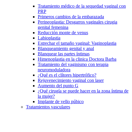
Tratamiento médico de la sequedad vaginal con
PRP
Primeros cambios de la embarazada
Perineoplastia: Desgarros vaginales cirugia
genital femenina
Reducción monte de venus
Labioplastia
Estrechar el tamaño vaginal: Vaginoplastia
Blanqueamiento genital y anal
Blanquear las partes íntimas
Himenoplastia en la clinica Doctora Barba
Tratamiento del vaginismo con terapia
neuromoduladora
¿Qué es el clítores hipertrófico?
Rejuvenecimiento vaginal con laser
Aumento del punto G
¿Qué cirugía se puede hacer en la zona íntima de
la mujer?
Implante de vello púbico
Tratamientos vasculares