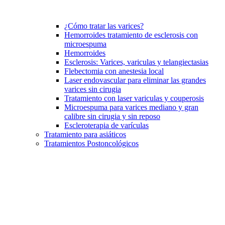
¿Cómo tratar las varices?
Hemorroides tratamiento de esclerosis con
microespuma
Hemorroides
Esclerosis: Varices, variculas y telangiectasias
Flebectomia con anestesia local
Laser endovascular para eliminar las grandes
varices sin cirugia
Tratamiento con laser variculas y couperosis
Microespuma para varices mediano y gran
calibre sin cirugia y sin reposo
Escleroterapia de varículas
Tratamiento para asiáticos
Tratamientos Postoncológicos