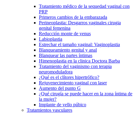
Tratamiento médico de la sequedad vaginal con
PRP
Primeros cambios de la embarazada
Perineoplastia: Desgarros vaginales cirugia
genital femenina
Reducción monte de venus
Labioplastia
Estrechar el tamaño vaginal: Vaginoplastia
Blanqueamiento genital y anal
Blanquear las partes íntimas
Himenoplastia en la clinica Doctora Barba
Tratamiento del vaginismo con terapia
neuromoduladora
¿Qué es el clítores hipertrófico?
Rejuvenecimiento vaginal con laser
Aumento del punto G
¿Qué cirugía se puede hacer en la zona íntima de
la mujer?
Implante de vello púbico
Tratamientos vasculares