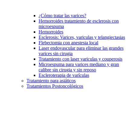
¿Cómo tratar las varices?
Hemorroides tratamiento de esclerosis con
microespuma
Hemorroides
Esclerosis: Varices, variculas y telangiectasias
Flebectomia con anestesia local
Laser endovascular para eliminar las grandes
varices sin cirugia
Tratamiento con laser variculas y couperosis
Microespuma para varices mediano y gran
calibre sin cirugia y sin reposo
Escleroterapia de varículas
Tratamiento para asiáticos
Tratamientos Postoncológicos