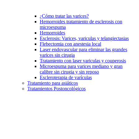
¿Cómo tratar las varices?
Hemorroides tratamiento de esclerosis con
microespuma
Hemorroides
Esclerosis: Varices, variculas y telangiectasias
Flebectomia con anestesia local
Laser endovascular para eliminar las grandes
varices sin cirugia
Tratamiento con laser variculas y couperosis
Microespuma para varices mediano y gran
calibre sin cirugia y sin reposo
Escleroterapia de varículas
Tratamiento para asiáticos
Tratamientos Postoncológicos