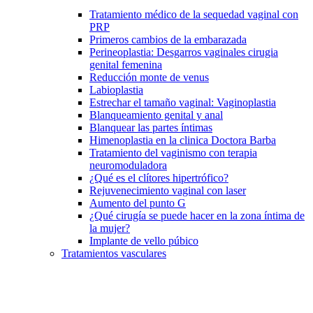
Tratamiento médico de la sequedad vaginal con
PRP
Primeros cambios de la embarazada
Perineoplastia: Desgarros vaginales cirugia
genital femenina
Reducción monte de venus
Labioplastia
Estrechar el tamaño vaginal: Vaginoplastia
Blanqueamiento genital y anal
Blanquear las partes íntimas
Himenoplastia en la clinica Doctora Barba
Tratamiento del vaginismo con terapia
neuromoduladora
¿Qué es el clítores hipertrófico?
Rejuvenecimiento vaginal con laser
Aumento del punto G
¿Qué cirugía se puede hacer en la zona íntima de
la mujer?
Implante de vello púbico
Tratamientos vasculares