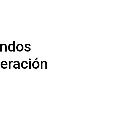
ondos
eración