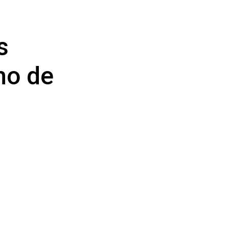
s
mo de