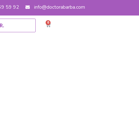
 69 59 92
info@doctorabarba.com
0