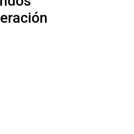
ondos
eración