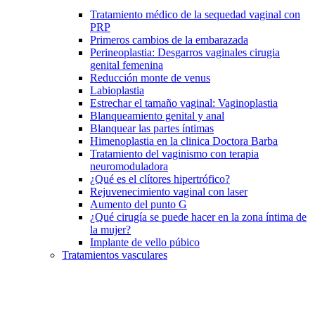
Tratamiento médico de la sequedad vaginal con
PRP
Primeros cambios de la embarazada
Perineoplastia: Desgarros vaginales cirugia
genital femenina
Reducción monte de venus
Labioplastia
Estrechar el tamaño vaginal: Vaginoplastia
Blanqueamiento genital y anal
Blanquear las partes íntimas
Himenoplastia en la clinica Doctora Barba
Tratamiento del vaginismo con terapia
neuromoduladora
¿Qué es el clítores hipertrófico?
Rejuvenecimiento vaginal con laser
Aumento del punto G
¿Qué cirugía se puede hacer en la zona íntima de
la mujer?
Implante de vello púbico
Tratamientos vasculares