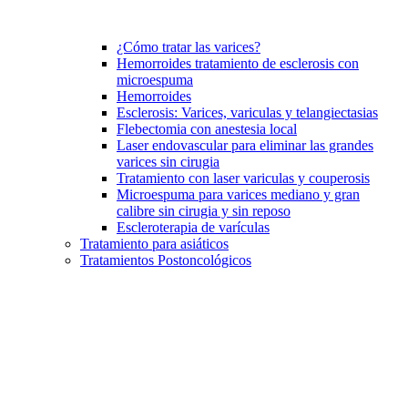
¿Cómo tratar las varices?
Hemorroides tratamiento de esclerosis con
microespuma
Hemorroides
Esclerosis: Varices, variculas y telangiectasias
Flebectomia con anestesia local
Laser endovascular para eliminar las grandes
varices sin cirugia
Tratamiento con laser variculas y couperosis
Microespuma para varices mediano y gran
calibre sin cirugia y sin reposo
Escleroterapia de varículas
Tratamiento para asiáticos
Tratamientos Postoncológicos