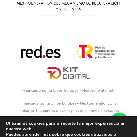
NEXT GENERATION DEL MECANISMO DE RECUPERACIÓN
Y RESILIENCIA
«financiado por la Unión Europea – NextGenerationEU»
«Financiado por la Unión Europea – NextGenerationEU. Sin
embargo, los puntos de vista y las opiniones expresadas
son únicamente los del autor o autores y no reflejan
Utilizamos cookies para ofrecerte la mejor experiencia en
necesariamente los de la Unión Europea o la Comisión
nuestra web.
Europea. Ni la Unión Europea ni la Comisión Europea
Puedes aprender más sobre qué cookies utilizamos o