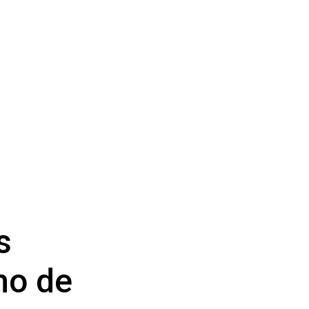
s
mo de