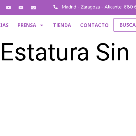
Madrid - Zaragoza - Alicante: 680
IAS
PRENSA
TIENDA
CONTACTO
statura Sin 