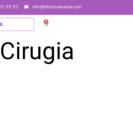
 69 59 92
info@doctorabarba.com
0
Cirugia