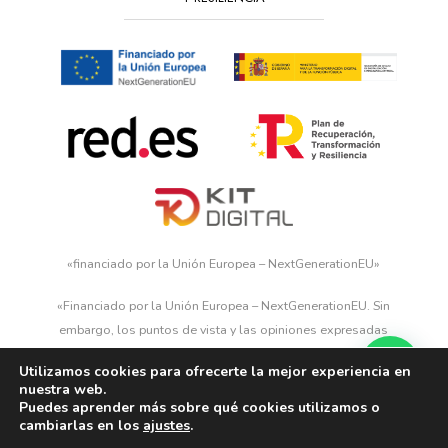
«financiado por la Unión Europea – NextGenerationEU»
«Financiado por la Unión Europea – NextGenerationEU. Sin
embargo, los puntos de vista y las opiniones expresadas
son únicamente los del autor o autores y no reflejan
Utilizamos cookies para ofrecerte la mejor experiencia en
necesariamente los de la Unión Europea o la Comisión
nuestra web.
Europea. Ni la Unión Europea ni la Comisión Europea
Puedes aprender más sobre qué cookies utilizamos o
cambiarlas en los
ajustes
.
pueden ser consideradas responsables de las mismas»