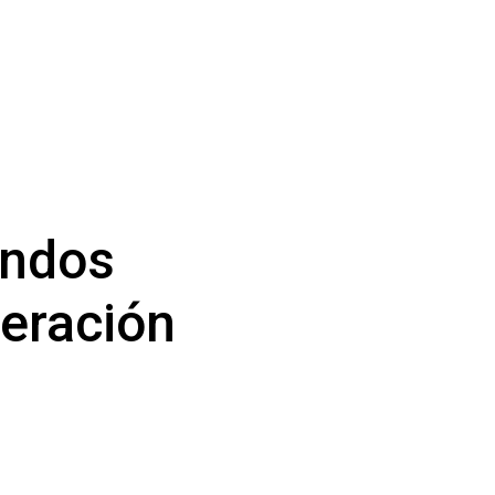
ondos
eración