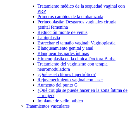
Tratamiento médico de la sequedad vaginal con
PRP
Primeros cambios de la embarazada
Perineoplastia: Desgarros vaginales cirugia
genital femenina
Reducción monte de venus
Labioplastia
Estrechar el tamaño vaginal: Vaginoplastia
Blanqueamiento genital y anal
Blanquear las partes íntimas
Himenoplastia en la clinica Doctora Barba
Tratamiento del vaginismo con terapia
neuromoduladora
¿Qué es el clítores hipertrófico?
Rejuvenecimiento vaginal con laser
Aumento del punto G
¿Qué cirugía se puede hacer en la zona íntima de
la mujer?
Implante de vello púbico
Tratamientos vasculares