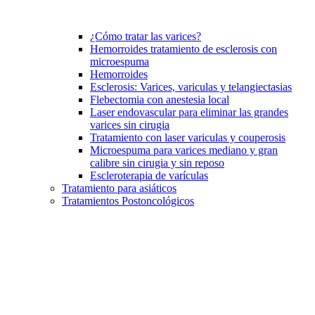
¿Cómo tratar las varices?
Hemorroides tratamiento de esclerosis con
microespuma
Hemorroides
Esclerosis: Varices, variculas y telangiectasias
Flebectomia con anestesia local
Laser endovascular para eliminar las grandes
varices sin cirugia
Tratamiento con laser variculas y couperosis
Microespuma para varices mediano y gran
calibre sin cirugia y sin reposo
Escleroterapia de varículas
Tratamiento para asiáticos
Tratamientos Postoncológicos