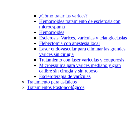
¿Cómo tratar las varices?
Hemorroides tratamiento de esclerosis con
microespuma
Hemorroides
Esclerosis: Varices, variculas y telangiectasias
Flebectomia con anestesia local
Laser endovascular para eliminar las grandes
varices sin cirugia
Tratamiento con laser variculas y couperosis
Microespuma para varices mediano y gran
calibre sin cirugia y sin reposo
Escleroterapia de varículas
Tratamiento para asiáticos
Tratamientos Postoncológicos