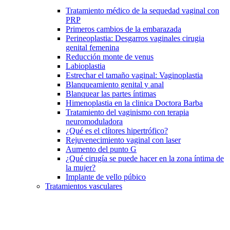
Tratamiento médico de la sequedad vaginal con
PRP
Primeros cambios de la embarazada
Perineoplastia: Desgarros vaginales cirugia
genital femenina
Reducción monte de venus
Labioplastia
Estrechar el tamaño vaginal: Vaginoplastia
Blanqueamiento genital y anal
Blanquear las partes íntimas
Himenoplastia en la clinica Doctora Barba
Tratamiento del vaginismo con terapia
neuromoduladora
¿Qué es el clítores hipertrófico?
Rejuvenecimiento vaginal con laser
Aumento del punto G
¿Qué cirugía se puede hacer en la zona íntima de
la mujer?
Implante de vello púbico
Tratamientos vasculares