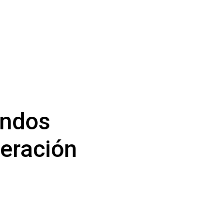
ondos
eración